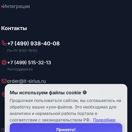
Интеграции
Контакты
+7 (499) 938-40-08
Пн–Пт 9:00–19:00
+7 (499) 515-32-13
Техподдержка
order@it-sirius.ru
Мы используем файлы cookie 🍪
Москва, ул. Искры, д. 31, БЦ Искра, офис 114
Продолжая пользоваться сайтом, вы соглашаетесь на
обработку ваших куки-файлов. Это необходимо для
аналитики и нормальной работы портала в
соответствии с законодательством РФ.
Подробнее
© ООО "Сириус" 2026. Все права защищены.
Принято!
Политика
Пользовательское