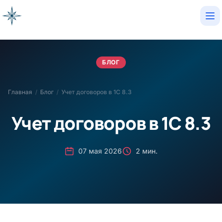
Op
БЛОГ
Главная
/
Блог
/
Учет договоров в 1С 8.3
Учет договоров в 1С 8.3
07 мая 2026
2 мин.