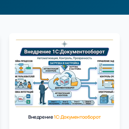
едрению 1С и автоматиз
Внедрение
1С:Документооборот