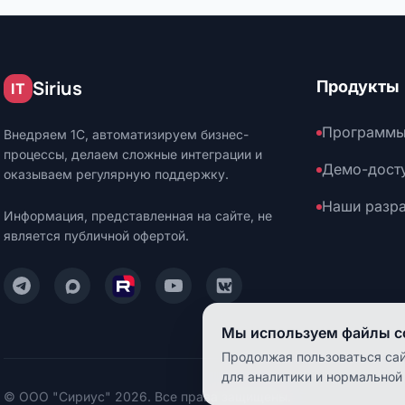
Sirius
Продукты
IT
Программы
Внедряем 1С, автоматизируем бизнес-
процессы, делаем сложные интеграции и
Демо-дост
оказываем регулярную поддержку.
Наши разр
Информация, представленная на сайте, не
является публичной офертой.
Написать нам в Telegram
Написать нам в Max
Смотреть нас на Rutube
Смотреть нас на YouTube
Читать нас на VK
Мы используем файлы co
Продолжая пользоваться сай
для аналитики и нормальной
© ООО "Сириус" 2026. Все права защищены.