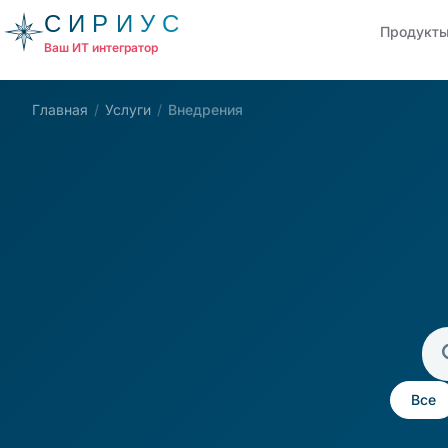
СИРИУС
Продукт
Ваш ИТ интегратор
Главная
/
Услуги
/
Внедрения
Все