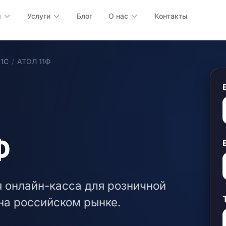
ы
Услуги
Блог
О нас
Контакты
 1С
/
АТОЛ 11Ф
Ф
 онлайн-касса для розничной
на российском рынке.