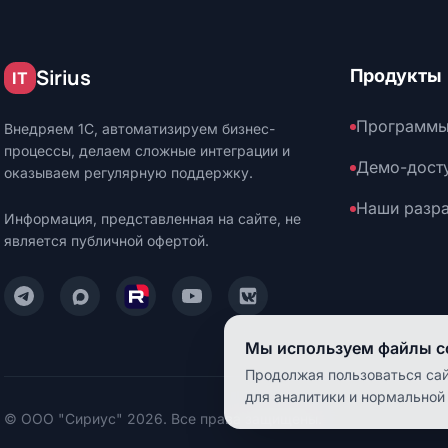
Sirius
Продукты
IT
Программы
Внедряем 1С, автоматизируем бизнес-
процессы, делаем сложные интеграции и
Демо-дост
оказываем регулярную поддержку.
Наши разр
Информация, представленная на сайте, не
является публичной офертой.
Написать нам в Telegram
Написать нам в Max
Смотреть нас на Rutube
Смотреть нас на YouTube
Читать нас на VK
Мы используем файлы co
Продолжая пользоваться сай
для аналитики и нормальной
© ООО "Сириус" 2026. Все права защищены.