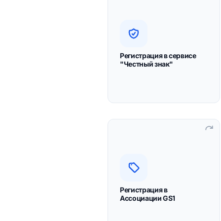
Движение кодов
маркировки
осуществляется через
сервис "Честный знак".
Обязательна
Регистрация в сервисе
"Честный знак"
регистрация всем
участникам оборота.
Необходима для
получения GTIN при
первичном получении и
перевыпуске кодов
Регистрация в
Ассоциации GS1
маркировки.