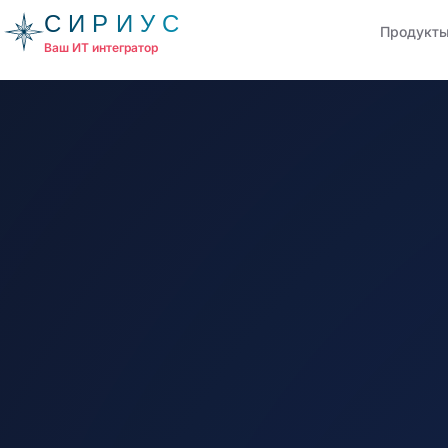
СИРИУС
Продукт
Ваш ИТ интегратор